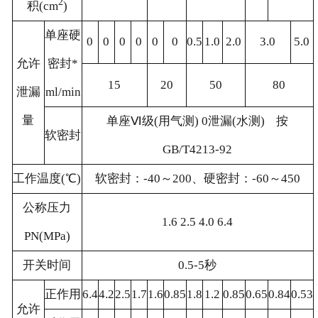
2
积(cm
)
单座硬
0
0
0
0
0
0
0.5
1.0
2.0
3.0
5.0
允许
密封*
15
20
50
80
泄漏
ml/min
量
单座Ⅵ级(用气测) 0泄漏(水测) 按
软密封
GB/T4213-92
工作温度(℃)
软密封：-40～200、硬密封：-60～450
公称压力
1.6 2.5 4.0 6.4
PN(MPa)
开关时间
0.5-5秒
正作用
6.4
4.2
2.5
1.7
1.6
0.85
1.8
1.2
0.85
0.65
0.84
0.53
允许