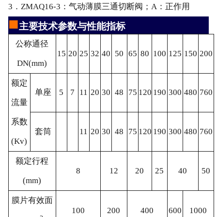
3．ZMAQ16-3：气动薄膜三通切断阀；A：正作用
■
主要技术参数与性能指标
公称通径
15
20
25
32
40
50
65
80
100
125
150
200
DN(mm)
额定
单座
5
7
11
20
30
48
75
120
190
300
480
760
流量
系数
套筒
11
20
30
48
75
120
190
300
480
760
(Kv)
额定行程
8
12
20
25
40
50
(mm)
膜片有效面
100
200
400
600
1000