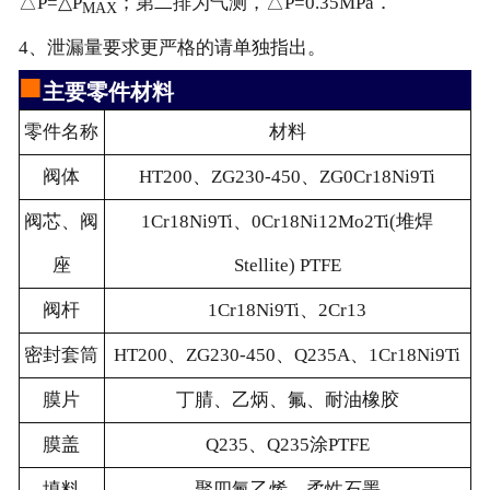
△P=△P
；第二排为气测，△P=0.35MPa．
MAX
4、泄漏量要求更严格的请单独指出。
■
主要零件材料
零件名称
材料
阀体
HT200、ZG230-450、ZG0Cr18Ni9Ti
阀芯、阀
1Cr18Ni9Ti、0Cr18Ni12Mo2Ti(堆焊
座
Stellite) PTFE
阀杆
1Cr18Ni9Ti、2Cr13
密封套筒
HT200、ZG230-450、Q235A、1Cr18Ni9Ti
膜片
丁腈、乙炳、氟、耐油橡胶
膜盖
Q235、Q235涂PTFE
填料
聚四氟乙烯、柔性石墨