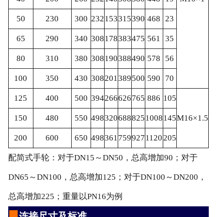
50
230
300
232
153
315
390
468
23
65
290
340
308
178
383
475
561
35
80
310
380
308
190
388
490
578
56
100
350
430
308
201
389
500
590
70
125
400
500
394
266
626
765
886
105
150
480
550
498
320
688
825
1008
145
M16×1.5
200
600
650
498
361
759
927
1120
205
配简式手轮：对于DN15～DN50，总高增加90；对于
DN65～DN100，总高增加125；对于DN100～DN200，
总高增加225；重量以PN16为例
■
连接尺寸及标准