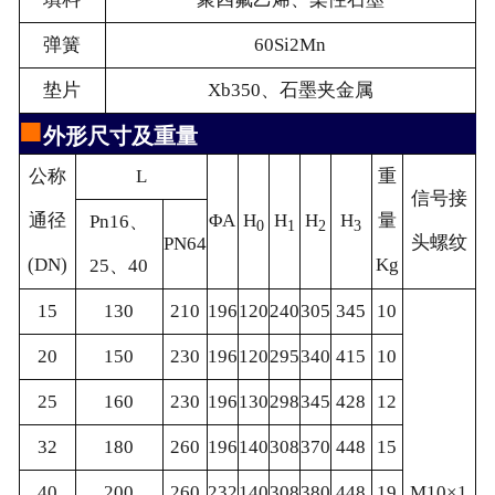
弹簧
60Si2Mn
垫片
Xb350、石墨夹金属
■
外形尺寸及重量
公称
L
重
信号接
通径
ΦA
H
H
H
H
量
Pn16、
0
1
2
3
头螺纹
PN64
(DN)
Kg
25、40
15
130
210
196
120
240
305
345
10
20
150
230
196
120
295
340
415
10
25
160
230
196
130
298
345
428
12
32
180
260
196
140
308
370
448
15
40
200
260
232
140
308
380
448
19
M10×1