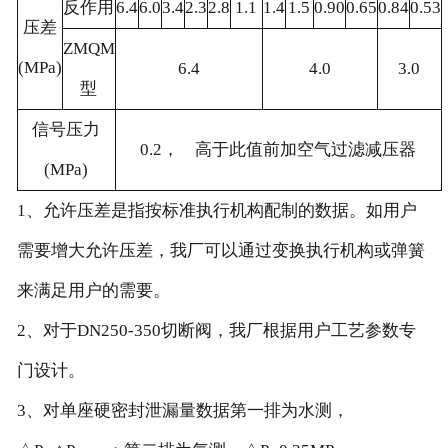
反作用
6.4
6.0
3.4
2.3
2.8
1.1
1.4
1.5
0.90
0.65
0.84
0.53
压差
ZMQM
(MPa)
6.4
4.0
3.0
型
信号压力
0.2， 高于此值前加空气过滤减压器
(MPa)
1、允许压差是指按标准执行机构配制的数据。如用户
需要增大允许压差，我厂可以通过变换执行机构或弹簧
来满足用户的需要。
2、对于DN250-350切断阀，我厂根据用户工艺参数专
门设计。
3、对单座硬密封泄漏量数据第一排为水测，