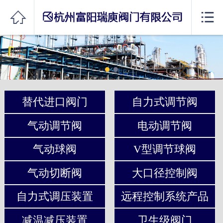
网站首页


公司简介
产品展示
资料下载
替代进口阀门
自力式调节阀
新闻资讯
气动调节阀
电动调节阀
销售网络
气动球阀
V型调节球阀
联系我们
气动切断阀
大口径控制阀
自力式调压装置
远程控制系统产品
减温减压装置
卫生级阀门