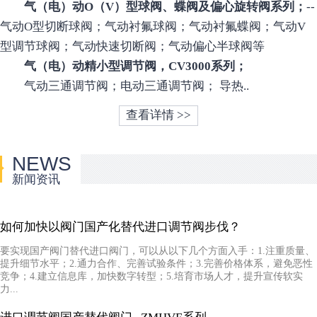
气（电）动O（V）型球阀、蝶阀及偏心旋转阀系列；
--
气动O型切断球阀；气动衬氟球阀；气动衬氟蝶阀；气动V
型调节球阀；气动快速切断阀；气动偏心半球阀等
气（电）动精小型调节阀，CV3000系列；
气动三通调节阀；电动三通调节阀； 导热..
查看详情 >>
NEWS
新闻资讯
如何加快以阀门国产化替代进口调节阀步伐？
要实现国产阀门替代进口阀门，可以从以下几个方面入手：1.注重质量、
提升细节水平；2.通力合作、完善试验条件；3.完善价格体系，避免恶性
竞争；4.建立信息库，加快数字转型；5.培育市场人才，提升宣传软实
力...