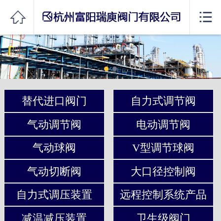
网站首页


公司简介
产品展示
资料下载
替代进口阀门
自力式调节阀
新闻资讯
气动调节阀
电动调节阀
销售网络
气动球阀
V型调节球阀
联系我们
气动切断阀
大口径控制阀
自力式调压装置
远程控制系统产品
减温减压装置
卫生级阀门