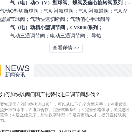
气（电）动O（V）型球阀、蝶阀及偏心旋转阀系列；
--
气动O型切断球阀；气动衬氟球阀；气动衬氟蝶阀；气动V
型调节球阀；气动快速切断阀；气动偏心半球阀等
气（电）动精小型调节阀，CV3000系列；
气动三通调节阀；电动三通调节阀； 导热..
查看详情 >>
NEWS
新闻资讯
如何加快以阀门国产化替代进口调节阀步伐？
要实现国产阀门替代进口阀门，可以从以下几个方面入手：1.注重质量、
提升细节水平；2.通力合作、完善试验条件；3.完善价格体系，避免恶性
竞争；4.建立信息库，加快数字转型；5.培育市场人才，提升宣传软实
力...